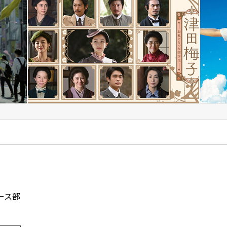
津田梅子 お札に​なった​留学生
© tv asahi All rights reserved.
TV
VFX
DRAMA
MOVI
ース部