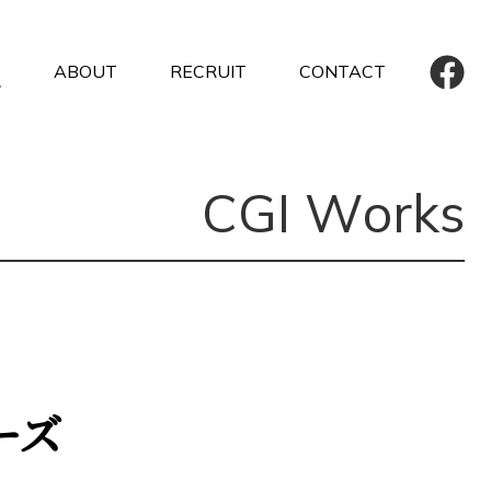
E
ABOUT
RECRUIT
CONTACT
代表挨拶
eting
会社概要
C
G
I
W
o
r
k
s
tion
情報セキュリティ
基本方針
カスタマーハラスメントに
対する基本方針
就職活動における
ハラスメント防止基本方針
ーズ