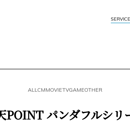
SERVIC
CGI
Digital Mark
System Solu
ALL
CM
MOVIE
TV
GAME
OTHER
天POINT パンダフルシリ