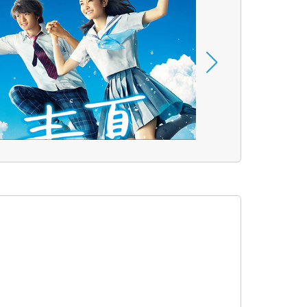
青夏​ きみに​恋した​30日
コト
© 2018映画「青夏」製作委員会
© 荒野のコト
E
VFX
TV
3DCG