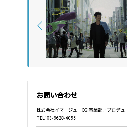
リンスさまっ♪
AXE
LANTERN ROOMS
© UNILEVER 2023
CM
VFX
お問い合わせ
株式会社イマージュ CGI事業部／プロデュ
TEL：03-6628-4055